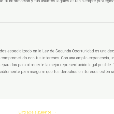
ue tu información y tus asuntos legales estén siempre protegido
s especializado en la Ley de Segunda Oportunidad es una decis
y comprometido con tus intereses. Con una amplia experiencia, un
eparados para ofrecerte la mejor representación legal posible. T
nsablemente para asegurar que tus derechos e intereses estén s
Entrada siguiente
→