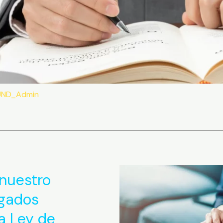
UND_Admin
nuestro
gados
a Ley de