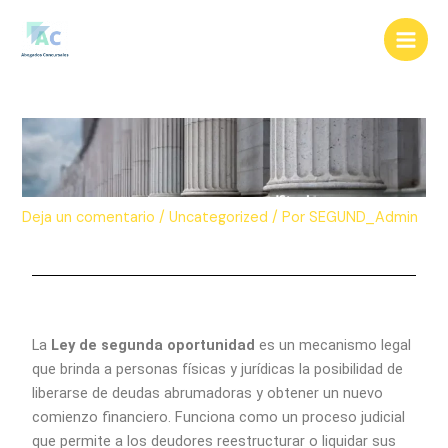
Ir
Navegación
Main
al
de
Men
contenido
entradas
Deja un comentario
/
Uncategorized
/ Por
SEGUND_Admin
La
Ley de segunda oportunidad
es un mecanismo legal
que brinda a personas físicas y jurídicas la posibilidad de
liberarse de deudas abrumadoras y obtener un nuevo
comienzo financiero. Funciona como un proceso judicial
que permite a los deudores reestructurar o liquidar sus